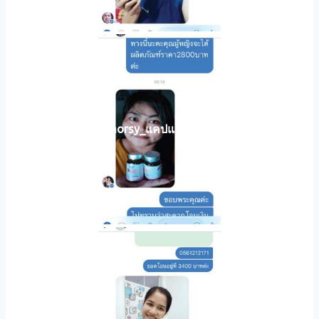
horsy_แคปแชท019