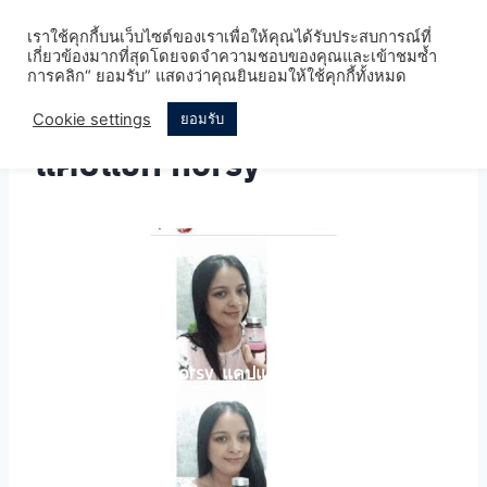
Skip
เราใช้คุกกี้บนเว็บไซต์ของเราเพื่อให้คุณได้รับประสบการณ์ที่
to
เกี่ยวข้องมากที่สุดโดยจดจำความชอบของคุณและเข้าชมซ้ำ
content
การคลิก“ ยอมรับ” แสดงว่าคุณยินยอมให้ใช้คุกกี้ทั้งหมด
Cookie settings
ยอมรับ
แคปแชท horsy
horsy_แคปแชท026