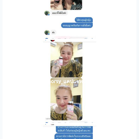
horsy_แคปแชท022