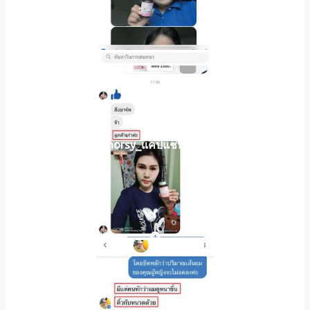
horsy_แคปแชท011