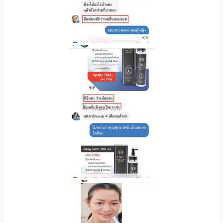
horsy_แคปแชท004