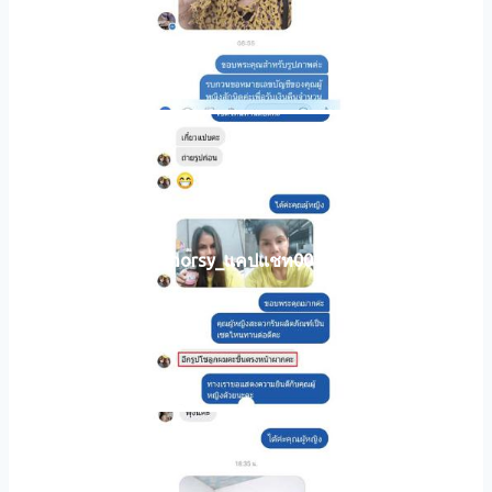
horsy_แคปแชท001