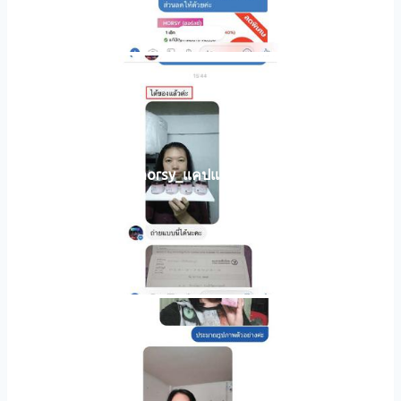
horsy_แคปแชท015