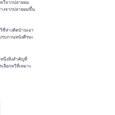
ิ่มหวีจากปลายผม
 สางจากปลายผมขึ้น
ซี่ห่างติดบ้านเอา
ไม่รบกวนหนังศีรษะ
ึ่งสิ่งสำคัญที่
รเลือกหวีที่เหมาะ