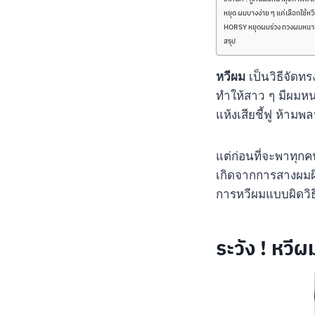
หยุด ผมบางง่าย ๆ แค่เลือกใช้หวี
HORSY หยุดผมร่วง ทวงผมหนาส
สรุป
หวีผม
เป็นวิธีจัดทร
ทำให้สาว ๆ มีผมหน
แห้งเสียชี้ฟู ห้าม
แต่ก่อนที่จะพาทุกค
เกิดจากการสางผมผิด
การหวีผมแบบผิดวิธ
ระวัง ! หวีผ