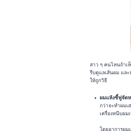
สาว ๆ คนไหนถ้าเห็น
รีบดูแลเส้นผม และหน
ให้ถูกวิธี
ผมแห้งชี้ฟูจั
กว่าจะทำผมเสร็
เครื่องหนีบผมเพ
โดยอาการผมแห้