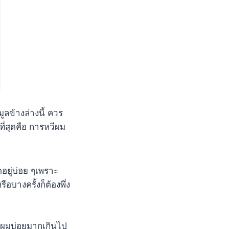
ลข้างล่างนี้ ควร
ที่สุดคือ การหวีผม
อยู่บ่อย ๆเพราะ
อบางครั้งก็ต้องพึ่ง
วีผมบ่อยมากเกินไป