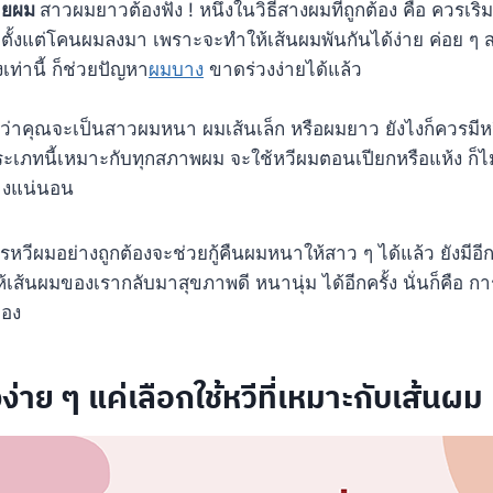
ลายผม
สาวผมยาวต้องฟัง ! หนึ่งในวิธีสางผมที่ถูกต้อง คือ ควรเร
ีตั้งแต่โคนผมลงมา เพราะจะทำให้เส้นผมพันกันได้ง่าย ค่อย ๆ
งเท่านี้ ก็ช่วยปัญหา
ผมบาง
ขาดร่วงง่ายได้แล้ว
ว่าคุณจะเป็นสาวผมหนา ผมเส้นเล็ก หรือผมยาว ยังไงก็ควรมีหวี
ระเภทนี้เหมาะกับทุกสภาพผม จะใช้หวีผมตอนเปียกหรือแห้ง ก็
่างแน่นอน
วีผมอย่างถูกต้องจะช่วยกู้คืนผมหนาให้สาว ๆ ได้แล้ว ยังมีอีกหน
้เส้นผมของเรากลับมาสุขภาพดี หนานุ่ม ได้อีกครั้ง นั่นก็คือ กา
เอง
่าย ๆ แค่เลือกใช้หวีที่เหมาะกับเส้นผม