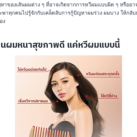
งปัญหาของเส้นผมต่าง ๆ ที่อาจเกิดจากการหวีผมแบบผิด ๆ หรืออา
จะพาทุกคนไปรู้จักกับเคล็ดลับการกู้ปัญหาผมร่วง ผมบาง ให้กล
้อง
้คืนผมหนาสุขภาพดี แค่หวีผมแบบนี้