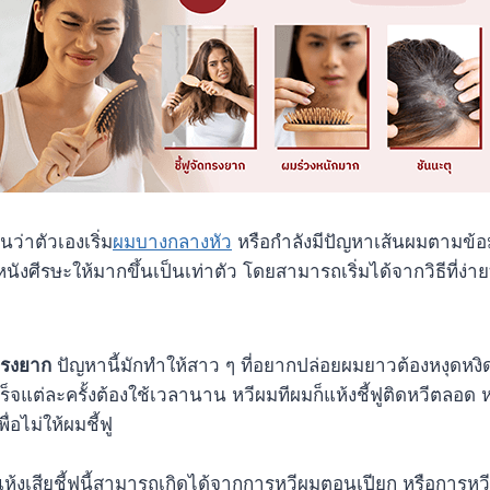
ว่าตัวเองเริ่ม
ผมบางกลางหัว
หรือกำลังมีปัญหาเส้นผมตามข้อมู
ังศีรษะให้มากขึ้นเป็นเท่าตัว โดยสามารถเริ่มได้จากวิธีที่ง่าย
ดทรงยาก
ปัญหานี้มักทำให้สาว ๆ ที่อยากปล่อยผมยาวต้องหงุดหงิด
จแต่ละครั้งต้องใช้เวลานาน หวีผมทีผมก็แห้งชี้ฟูติดหวีตลอด หรื
ื่อไม่ให้ผมชี้ฟู
งเสียชี้ฟูนี้สามารถเกิดได้จากการหวีผมตอนเปียก หรือการห