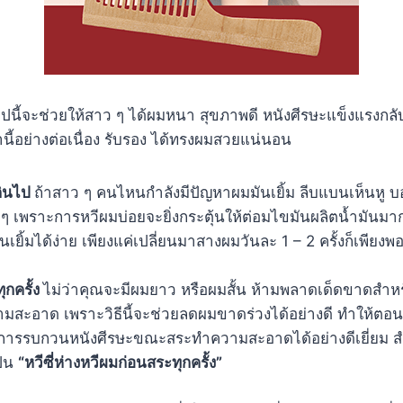
ปนี้จะช่วยให้สาว ๆ ได้ผมหนา สุขภาพดี หนังศีรษะแข็งแรงกลับ
านี้อย่างต่อเนื่อง รับรอง ได้ทรงผมสวยแน่นอน
กินไป
ถ้าสาว ๆ คนไหนกำลังมีปัญหาผมมันเยิ้ม ลีบแบนเห็นหู บอ
 เพราะการหวีผมบ่อยจะยิ่งกระตุ้นให้ต่อมไขมันผลิตน้ำมันมาก
เยิ้มได้ง่าย เพียงแค่เปลี่ยนมาสางผมวันละ 1 – 2 ครั้งก็เพียงพ
ุกครั้ง
ไม่ว่าคุณจะมีผมยาว หรือผมสั้น ห้ามพลาดเด็ดขาดสำ
มสะอาด เพราะวิธีนี้จะช่วยลดผมขาดร่วงได้อย่างดี ทำให้ตอน
การรบกวนหนังศีรษะขณะสระทำความสะอาดได้อย่างดีเยี่ยม สำ
ป็น
“หวีซี่ห่างหวีผมก่อนสระทุกครั้ง”