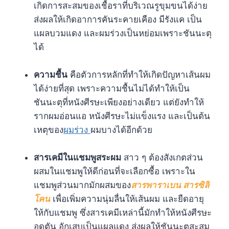
เกิดการสะสมของเชื้อราที่บริเวณรูขุมขนได้ง่าย
ส่งผลให้เกิดอาการคันระคายเคือง มีรังแค เป็น
แผลบวมแดง และผมร่วงเป็นหย่อมเพราะชันนะตุ
ได้
ความชื้น
คือตัวการหลักที่ทำให้เกิดปัญหาเส้นผม
ได้ง่ายที่สุด เพราะความชื้นไม่ได้ทำให้เป็น
ชันนะตุที่หนังศีรษะเพียงอย่างเดียว แต่ยังทำให้
รากผมอ่อนแอ หนังศีรษะไม่แข็งแรง และเป็นต้น
เหตุของ
ผมร่วง
ผมบางได้อีกด้วย
สารเคมีในแชมพูสระผม
สาว ๆ ต้องสังเกตส่วน
ผสมในแชมพูให้ดีก่อนที่จะเลือกซื้อ เพราะใน
แชมพูส่วนมากมักผสมของ
สารพาราเบน สารซิลิ
โคน
เพื่อเพิ่มความนุ่มลื่นให้เส้นผม และยืดอายุ
ให้กับแชมพู ซึ่งสารเคมีเหล่านี้มักทำให้หนังศีรษะ
อุดตัน อักเสบเป็นแผลแดง ส่งผลให้ชันนะตุสะสม