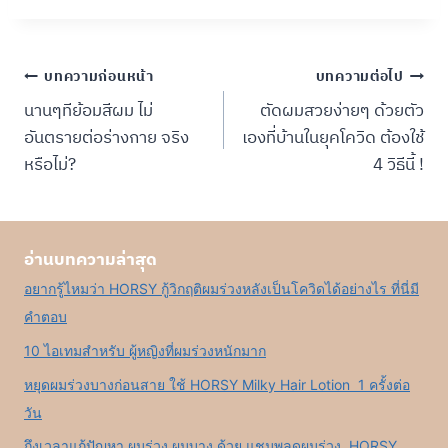
แนะแนว
บทความก่อนหน้า
บทความต่อไป
นานๆทีย้อมสีผม ไม่
ตัดผมสวยง่ายๆ ด้วยตัว
เรื่อง
อันตรายต่อร่างกาย จริง
เองที่บ้านในยุคโควิด ต้องใช้
หรือไม่?
4 วิธีนี้ !
อ่านบทความล่าสุด
อยากรู้ไหมว่า HORSY กู้วิกฤติผมร่วงหลังเป็นโควิดได้อย่างไร ที่นี่มี
คำตอบ
10 ไอเทมสำหรับ ผู้หญิงที่ผมร่วงหนักมาก
หยุดผมร่วงบางก่อนสาย ใช้ HORSY Milky Hair Lotion 1 ครั้งต่อ
วัน
ถึงเวลาแก้ปัญหา ผมร่วง ผมบาง ด้วย แชมพูลดผมร่วง HORSY