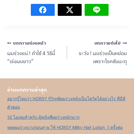
แนะแนว
บทความก่อนหน้า
บทความต่อไป
ผมร่วงแน่ ! ถ้าใช้ 4 วิธีนี้
ระวัง ! ผมร่วงเป็นหย่อม
เรื่อง
“เร่งผมยาว”
เพราะโรคชันนะตุ
อ่านบทความล่าสุด
อยากรู้ไหมว่า HORSY กู้วิกฤติผมร่วงหลังเป็นโควิดได้อย่างไร ที่นี่มี
คำตอบ
10 ไอเทมสำหรับ ผู้หญิงที่ผมร่วงหนักมาก
หยุดผมร่วงบางก่อนสาย ใช้ HORSY Milky Hair Lotion 1 ครั้งต่อ