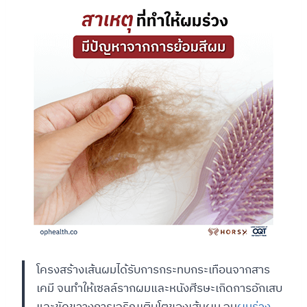
โครงสร้างเส้นผมได้รับการกระทบกระเทือนจากสาร
เคมี จนทำให้เซลล์รากผมและหนังศีรษะเกิดการอักเสบ
และขัดขวางการเจริญเติบโตของเส้นผม จน
ผมร่วง