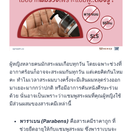
ผู้หญิงหลายคนมักสระผมเกือบทุกวัน โดยเฉพาะช่วงที่
อากาศร้อนก็อาจจะสระผมกันทุกวัน แต่เคยคิดกันไหม
คะ ทำไมเวลาสระผมบางครั้งจะมีเส้นผมหลุดร่วงออก
มาเยอะมากกว่าปกติ หรือมีอาการคันหนังศีรษะร่วม
ด้วย นั่นอาจเป็นเพราะว่าแชมพูสระผมที่คุณผู้หญิงใช้
มีส่วนผสมของสารเคมีเหล่านี้
พาราเบน (Parabens)
คือสารเคมีราคาถูก ที่
ช่วยยืดอายุให้กับแชมพูสระผม ซึ่งพาราเบนจะ