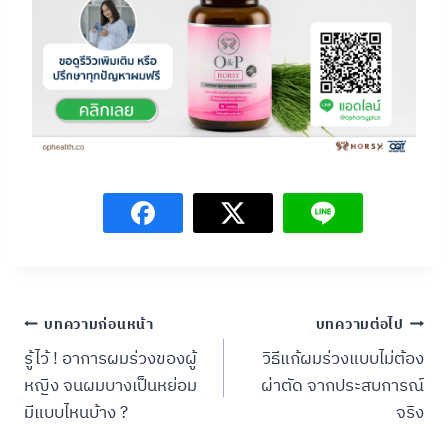
แนะแนว
บทความก่อนหน้า
บทความต่อไป
รู้ไว้ ! อาการผมร่วงของผู้
วิธีแก้ผมร่วงแบบไม่ต้อง
เรื่อง
หญิง จนผมบางเป็นหย่อม
ผ่าตัด จากประสบการณ์
มีแบบไหนบ้าง ?
จริง