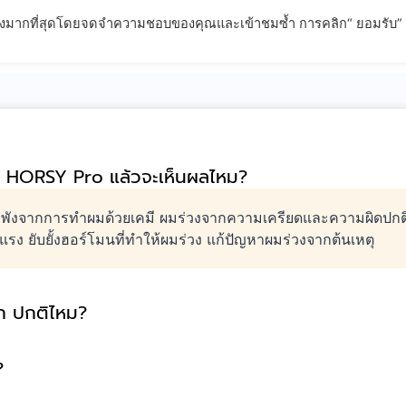
่ยวข้องมากที่สุดโดยจดจำความชอบของคุณและเข้าชมซ้ำ การคลิก“ ยอมรับ”
ตภัณฑ์
การรับประกันผลลัพธ์
บทความ
FAQ – คำถามที่พ
ช้ HORSY Pro แล้วจะเห็นผลไหม?
ผมพังจากการทำผมด้วยเคมี ผมร่วงจากความเครียดและความผิดปก
ง ยับยั้งฮอร์โมนที่ทำให้ผมร่วง แก้ปัญหาผมร่วงจากต้นเหตุ
ก ปกติไหม?
?