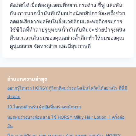
สังเกตได้เมื่อต้องดูแลผมที่หยาบกระด้าง ชี้ฟู และพัน
กัน การนวดน้ำมันทับทิมอย่างน้อยสัปดาห์ละครั้งช่วย
ลดผลเสียจากมลพิษในสิ่งแวดล้อมและพฤติกรรมการ
ใช้ชีวิตที่ทำลายรูขุมขนน้ำมันทับทิมจะช่วยบำรุงหนัง
ศีรษะและเส้นผมของคุณอย่างล้ำลึก ทำให้ผมของคุณ
ดูนุ่มสลวย จัดทรงง่าย และมีสุขภาพดี
อ่านบทความล่าสุด
อยากรู้ไหมว่า HORSY กู้วิกฤติผมร่วงหลังเป็นโควิดได้อย่างไร ที่นี่มี
คำตอบ
10 ไอเทมสำหรับ ผู้หญิงที่ผมร่วงหนักมาก
หยุดผมร่วงบางก่อนสาย ใช้ HORSY Milky Hair Lotion 1 ครั้งต่อ
วัน
ถึงเวลาแก้ปัญหา ผมร่วง ผมบาง ด้วย แชมพูลดผมร่วง HORSY