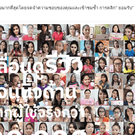
่ยวข้องมากที่สุดโดยจดจำความชอบของคุณและเข้าชมซ้ำ การคลิก“ ยอมรับ”
ตภัณฑ์
การรับประกันผลลัพธ์
บทความ
FAQ – คำถามที่พ
รีวิว
ลื่อนดู
จนนิ้วด้าน
กผู้ใช้จริงกว่า