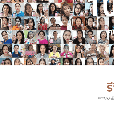
1
ค
ร
****ผลลั