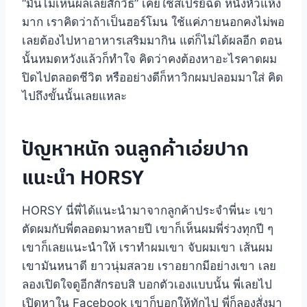
“มันไม่เห็นผลเลยสักวิธี” เคยใช้สเปรย์ฉีด หนังหัวแห้ง
มาก เราคิดว่าถ้าเป็นฮอร์โมน ใช้แค่ภายนอกคงไม่พอ
เลยต้องไปหาอาหารเสริมมากิน แต่ก็ไม่ได้ผลอีก ตอน
นั้นหมดหวังแล้วก็ทำใจ คิดว่าคงต้องหาอะไรคาดผม
ปิดไปตลอดชีวิต หรืออย่างดีก็หาวิกผมปลอมมาใส่ คิด
ไปถึงขั้นนั้นเลยแหละ
ปัญหาหนัก จนลูกค้าเอ่ยปาก
แนะนำ HORSY
HORSY นี่พี่ได้แนะนำมาจากลูกค้าประจำพี่นะ เขา
ตัดผมกับพี่ตลอดมาหลายปี เขาก็เห็นผมพี่ร่วงทุกปี ๆ
เขาก็เลยแนะนำให้ เราทำผมเขา จับผมเขา เส้นผม
เขามันหนาดี ยาวนุ่มสลวย เราอยากมีอย่างเขา เลย
ลองเปิดใจดูอีกสักรอบสิ บอกตัวเองแบบนั้น พี่เลยไป
เปิดหาใน Facebook เขาก็บอกให้ทักไป พี่ก็ลองสั่งมา