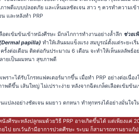
ุขภาพดีแบบปลอดภัย และเห็นผลชัดเจน สาว ๆ ควรทำความเข้าใ
ก่อน และหลังทำ PRP
ลือดเข้มข้นเข้าหนังศีรษะ มีกลไกการทำงานอย่างล้ำลึก
ช่วยเพ
 (Dermal papilla)
ทำให้เส้นผมแข็งแรง สมบูรณ์ตั้งแต่ระยะเริ่
 3 ครั้งต่อเดือน ติดต่อกันประมาณ 6 เดือน จะทำให้เห็นผลลัพธ์
 กลายเป็นผมหนา สุขภาพดี
พราะได้รับโกรทแฟคเตอร์มากขึ้น เมื่อทำ PRP อย่างต่อเนื่องใน
าพดีขึ้น เส้นใหญ่ ไม่เปราะง่าย หลังจากฉีดเกล็ดเลือดเข้มข้นเ
ยนแปลงอย่างชัดเจน ผมยาว ดกหนา ทำทุกทรงได้อย่างมั่นใจใน 
งศีรษะหลังปลูกผมด้วยวิธี PRP อาจเกิดขึ้นได้ แต่เพียงแค่ 20
หายไป ยกเว้นถ้ามีอาการปวดศีรษะ ระบม ก็สามารถทานยาแก้ปว