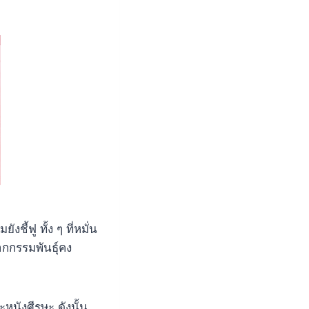
ชี้ฟู ทั้ง ๆ ที่หมั่น
กกรรมพันธุ์คง
หนังศีรษะ ดังนั้น