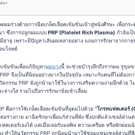
บ้าง ?
ผมร่วงด้วยการฉีดเกล็ดเลือดเข้มข้นเข้าสู่หนังศีรษะ เพื่อกระ
นา ซึ่งการปลูกผมแบบ
PRP (Platelet Rich Plasma)
กำลังเป็
ริ่มมีอายุ เพราะมีปัญหาเส้นผมหลายอย่าง แถมการรักษาจากภา
่ตอบโจทย์
ดเข้มข้นเพื่อแก้ปัญหา
ผมบาง
นี้ จะช่วยบำรุงลึกถึงรากผม รูขุม
PRP จึงเป็นที่นิยมอย่างมากในปัจจุบัน เหมาะกับคนที่ไม่ต้องก
ัตกรรม PRP ยังถูกนำมาใช้ในวงการเสริมความงามอีกด้วย ไม่
ะจ่างใส รวมไปถึงการรักษาข้อเข้าเสื่อม
 คือการใช้เกล็ดเลือดเข้มข้นที่อุดมไปด้วย
“โกรทแฟคเตอร์ (
ต่อร่างกาย มาฉีดรักษาเพื่อแก้ส่วนที่พัง ซึ่งปกติแล้วเซลล์ส่วน
คเตอร์เองได้ แต่เมื่อเจอกับมลพิษ ความเครียด หรือพักผ่อนน้
ง ทำให้นวัตกรรม PRP ถูกนิยมนำมาใช้ซ่อมแซมเซลล์ส่วนที่สึ