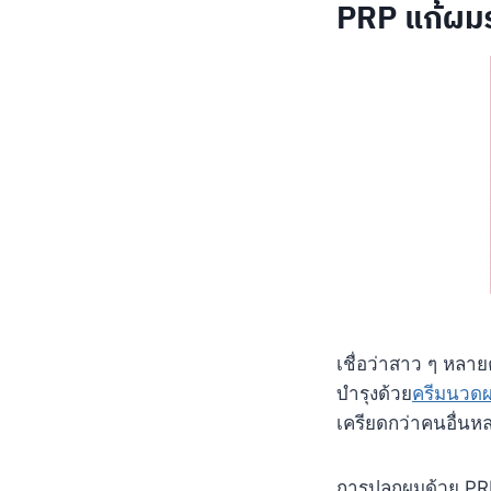
PRP แก้ผมร่
เชื่อว่าสาว ๆ หลายคน
บำรุงด้วย
ครีมนวด
เครียดกว่าคนอื่นห
การปลูกผมด้วย PRP 