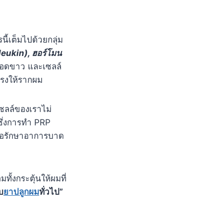
้เต็มไปด้วยกลุ่ม
rleukin), ฮอร์โมน
เลือดขาว และเซลล์
แรงให้รากผม
เซลล์ของเราไม่
ซึ่งการทำ PRP
พื่อรักษาอาการบาด
ั้งกระตุ้นให้ผมที่
บ
ยาปลูกผม
ทั่วไป”