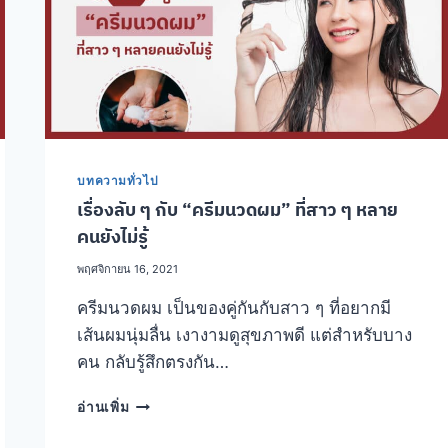
ผม
ยาว
สวย
ได้
แค่
ใช้
เวลา
7
วัน
บทความทั่วไป
เรื่องลับ ๆ กับ “ครีมนวดผม” ที่สาว ๆ หลาย
คนยังไม่รู้
พฤศจิกายน 16, 2021
ครีมนวดผม เป็นของคู่กันกับสาว ๆ ที่อยากมี
เส้นผมนุ่มลื่น เงางามดูสุขภาพดี แต่สำหรับบาง
คน กลับรู้สึกตรงกัน…
เรื่อง
อ่านเพิ่ม
ลับ
ๆ