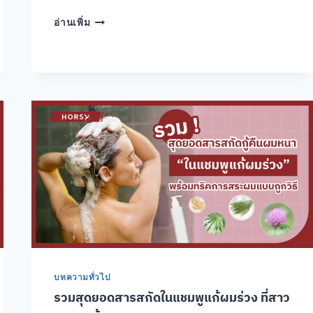
แก้
อ่านเพิ่ม
ปัญหา
ผม
บาง
ด้วย
การ
สัก
ไร
ผม
ดี
จริง
ไหม?
บทความทั่วไป
รวมสุดยอดสารสกัดในแชมพูแก้ผมร่วง ที่สาว