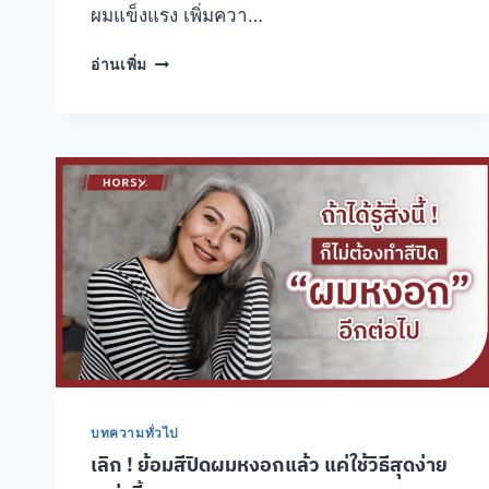
ผมแข็งแรง เพิ่มควา…
รวม
อ่านเพิ่ม
ทุก
ข้อมูล
ที่
ให้
สาว
ผม
บาง
เข้าใจ
ว่า
PRP
คือ
?
บทความทั่วไป
เลิก ! ย้อมสีปิดผมหงอกแล้ว แค่ใช้วิธีสุดง่าย