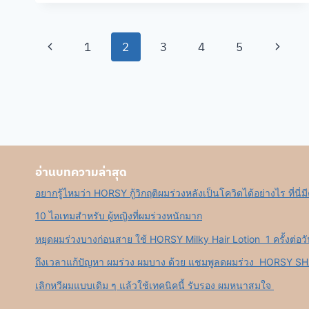
ครีม
หมัก
Page
ผม
Previous
Next
1
2
3
4
5
หยุด
navigation
ผม
Page
Page
ร่วง
ที่
สาว
ๆ
ผม
บาง
อ่านบทความล่าสุด
ห้าม
พลาด
อยากรู้ไหมว่า HORSY กู้วิกฤติผมร่วงหลังเป็นโควิดได้อย่างไร ที่นี่
10 ไอเทมสำหรับ ผู้หญิงที่ผมร่วงหนักมาก
หยุดผมร่วงบางก่อนสาย ใช้ HORSY Milky Hair Lotion 1 ครั้งต่อว
ถึงเวลาแก้ปัญหา ผมร่วง ผมบาง ด้วย แชมพูลดผมร่วง HORSY 
เลิกหวีผมแบบเดิม ๆ แล้วใช้เทคนิคนี้ รับรอง ผมหนาสมใจ