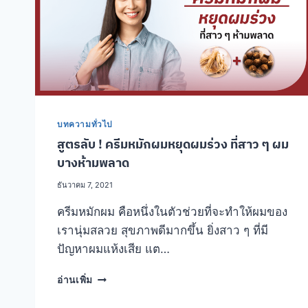
“ผม
ร่วง
แห้ง
เสีย”
เคลียร์
ด้วย
วิธี
นี้
บทความทั่วไป
สูตรลับ ! ครีมหมักผมหยุดผมร่วง ที่สาว ๆ ผม
บางห้ามพลาด
ธันวาคม 7, 2021
ครีมหมักผม คือหนึ่งในตัวช่วยที่จะทำให้ผมของ
เรานุ่มสลวย สุขภาพดีมากขึ้น ยิ่งสาว ๆ ที่มี
ปัญหาผมแห้งเสีย แต…
สูตร
อ่านเพิ่ม
ลับ
!