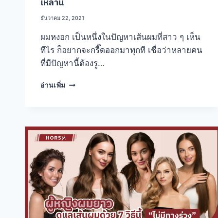
เหล่านี้
ธันวาคม 22, 2021
ผมหงอก เป็นหนึ่งในปัญหาเส้นผมที่สาว ๆ เห็น
ทีไร ก็อยากจะกรี๊ดออกมาทุกที เชื่อว่าหลายคน
ที่มีปัญหานี้ต้องรู…
เลิก
อ่านเพิ่ม
!
ย้อม
สี
ปิด
ผม
หงอก
แล้ว
แค่
ใช้
วิธี
สุด
ง่าย
เหล่า