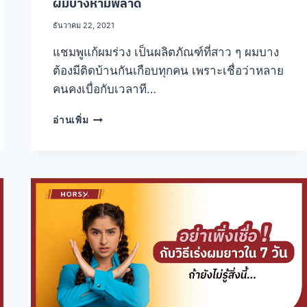
ผมบางห้ามพลาด
ธันวาคม 22, 2021
แชมพูแก้ผมร่วง เป็นผลิตภัณฑ์ที่สาว ๆ ผมบาง
ต้องมีติดบ้านกันเกือบทุกคน เพราะเชื่อว่าหลาย
คนคงเบื่อกับเวลาที…
รวม
อ่านเพิ่ม
สุด
ยอด
สาร
สกัด
ใน
แชมพู
แก้
ผม
ร่วง
ที่
สาว
ผม
บาง